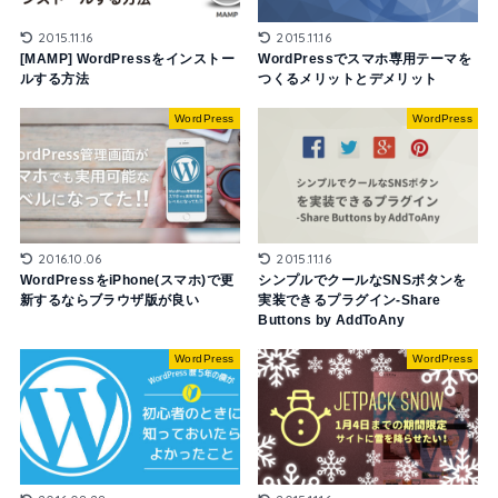
2015.11.16
2015.11.16
WordPressでスマホ専用テーマを
[MAMP] WordPressをインストー
つくるメリットとデメリット
ルする方法
WordPress
WordPress
2015.11.16
2016.10.06
シンプルでクールなSNSボタンを
WordPressをiPhone(スマホ)で更
実装できるプラグイン-Share
新するならブラウザ版が良い
Buttons by AddToAny
WordPress
WordPress